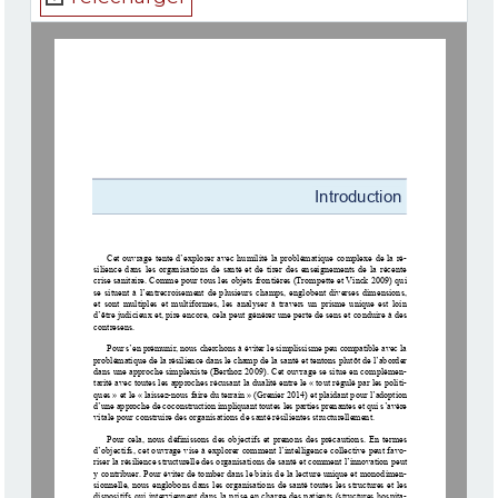
Introduction 
Cet ouvrage tente d’explorer avec humilité la problématique com
plexe de la ré-
silience dans les organisations de santé et de tirer des enseig
nements de la récente 
crise sanitaire. Comme pour tous
 les objets frontières (Trompet
te et Vinck 2009) qui 
se situent à l’entrecroisement de plusieurs champs, englobent d
iverses dimensions, 
et sont multiples et multiformes, les analyser à travers un pri
sme unique est loin 
d’être judicieux et, pire encore, cela peut générer une perte d
e sens et conduire à des 
contresens. 
Pour s’en prémunir, nous cherchons
 à éviter le simplissisme peu
 compatible avec la 
problématique de la résilience dans le champ de la santé et ten
tons plutôt de l’aborder 
dans une approche simplexiste (Berthoz 2009). Cet ouvrage se si
tue en complémen-
tarité avec toutes les approches récusant la dualité entre le «
 tout régulé par les politi-
ques » et le « laissez-nous faire du terrain » (Grenier 2014) e
t plaidant pour l’adoption 
d’une approche de coconstruction impliquant toutes les parties 
prenantes et qui s’avère 
vitale pour construire des orga
nisations de santé résilientes s
tructurellement. 
Pour cela, nous définissons des
 objectifs et prenons des précau
tions. En termes 
d’objectifs, cet ouvrage vise à explorer comment l’intelligence
 collective peut favo-
riser la résilience structurelle
 des organisations de santé et 
comment l’innovation peut 
y contribuer. Pour éviter de tomber dans le biais de la lecture
 unique et monodimen-
sionnelle, nous englobons dans les organisations de santé toute
s les structures et les 
dispositifs qui interviennent dans la prise en charge des patie
nts (structures hospita-