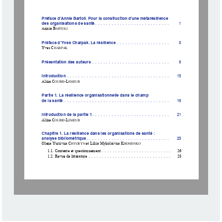
Préface d’Annie Bartoli. Pour la 
construction d’une métarésilie
nce  
des organisations de santé
 ........................... 
1
Annie B
ARTOLI
Préface d’Yves Charpak. La résilience
 ...................   5 
Yves C
HARPAK
Présentation des auteurs
 ............................   9 
Introduction
 .....................................   15 
Aline C
-L
OURIE
EMEUR
Partie 1. La résilience organi
sationnelle dans le champ  
de la santé
 ......................................   19
Introduction de la partie 1
 ............................   21 
Aline C
-L
OURIE
EMEUR
Chapitre 1. La résilience dans
 les organisations de santé :  
analyse bibliométrique
 ..............................   25
Olena Yuriivna C
 et Liliia Mykolaivna K
HYGRYN
HOMENKO
1.1. Contexte et questionnement ..........................   26 
1.2. Revue de littérature 
...............................   28 