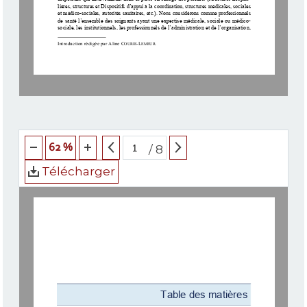
lières, structures et Dispositifs d’appui à la coordination, st
ructures médicales, sociales 
et médico-sociales, autorités sa
nitaires, etc.). Nous considéro
ns comme professionnels 
de santé l’ensemble des soignants ayant une expertise médicale,
 sociale ou médico-
sociale, les institutionnels, les professionnels de l’administr
ation et de l’organisation, 
Introduction rédigée par Aline C
-L
. 
OURIE
EMEUR
62 %
/
8
Télécharger
Table des matières 