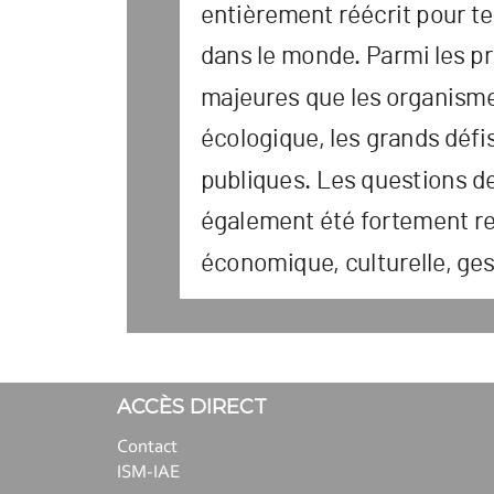
entièr
ement réécrit pour t
e
dans le monde
. P
armi les p
majeur
es que les or
ganisme
éc
ologique
, les gr
ands défis
publiques. Les ques
tions de
également été f
or
t
ement r
éc
onomique
, cultur
elle
, ge
ACCÈS DIRECT
Contact
ISM-IAE