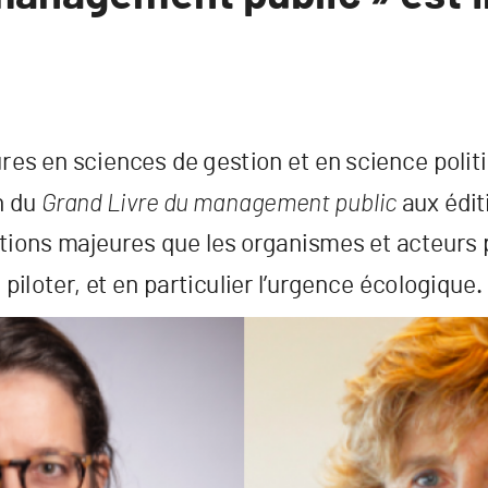
r
es en scienc
es de ges
tion e
t en scienc
e polit
n du 
Gr
and Livr
e du management public
 aux édit
tions majeur
es que les or
ganismes e
t act
eur
s 
pilo
t
er
, e
t en par
ticulier l’ur
genc
e éc
ologique
.