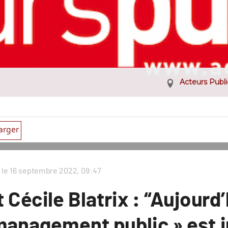
Acteurs Publi
arger
 le 16 sep
t
embr
e 2022, 09:47
t Cécile Bla
trix : “
Aujour
d
management public » es
t 