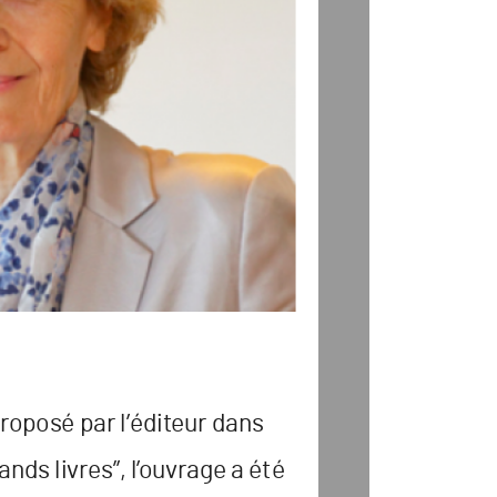
r
oposé par l’édit
eur dans
ands livr
es”, l’
ouvr
age a été