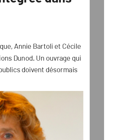
ique
, Annie B
ar
t
oli e
t Cécile
ions D
unod
. Un ouvr
age qui
publics doiv
ent désormais