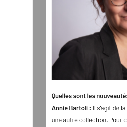
Quelles sont les nouv
eauté
 Il s
’
agit de l
Annie B
ar
t
oli :
une autr
e c
ollection
. P
our c