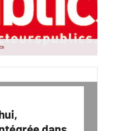
cs
’hui,
intégrée dans