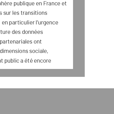
phèr
e publique en F
r
anc
e e
t
 sur les tr
ansitions
, en par
ticulier l’ur
genc
e
r
tur
e des données
par
t
enariales ont
s dimensions sociale
,
 public a été enc
or
e