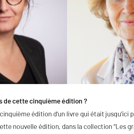
s de c
e
tt
e cinquième édition ?
a cinquième édition d
’un livr
e qui était jusqu’ici p
e
tt
e nouv
elle édition
, dans la c
ollection “Les gr