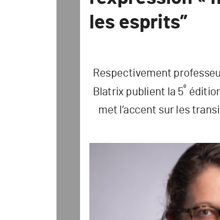
les esprits”
R
espectiv
ement pr
o
f
es
seu
e
Bla
trix publient la 5
 éditio
me
t l’
ac
c
ent sur les tr
ansi