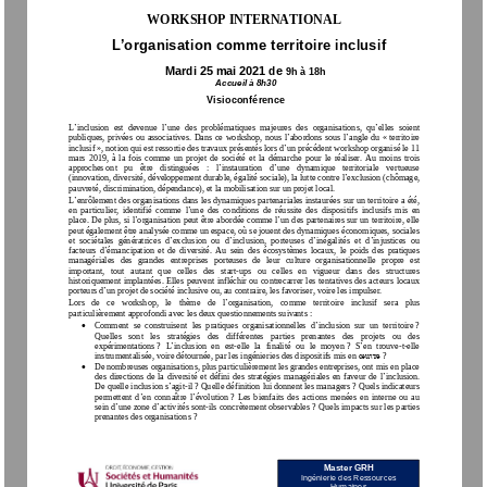
W
ORKSHOP
INTER
NATIONAL
L
’
organisation com
me territoire inclusif
Mar
di 
25
mai
20
2
1
de 
9
h 
à
1
8
h
Acc
ueil 
à 
8h30
Vi
sioconférence
L
’
inclusion 
est  dev
e
nue
l
’
une  des  problématiques 
majeur
es 
des 
organisation
s
,  qu
’
elles  soient
’
’
p
ubliques
, 
pri
vées
ou  asso
ciative
s
.  Dans  ce  workshop
, 
nous  l
abordons  sous  l
angle  du
«
territoire 
’
inclusif
»
, notion qui 
est ressorti
e
de
s
travaux présentés 
lors d
un précédent work
shop
organisé le 11 
mars  2019,  à  la  fois
comme  un  pro
jet  de  société  et  la  démarc
he  pour  le  réaliser
.
A
u  moi
ns  trois 
appro
c
hes
ont   pu   être   di
stin
guées
:
l
’
ins
tau
ration   d
’
une   dynamique   territorial
e   vertueuse 
(innovation, diversité, développ
ement d
u
rable, 
éga
lité sociale)
, la l
utte contre l
’
excl
usion (chôma
ge, 
pa
uvreté, 
discrimination, dépendance), 
et 
la mo
bilisat
ion sur un pro
jet local
. 
L
’
enrôl
ement
des organisations 
dans les dynamiques partenariales instau
rées sur un terr
itoi
re 
a été
, 
en  p
articulier,
identi
fié
c
omme  l
’
un
e
des
conditions  de  réussite
de
s 
d
isposi
tifs  inclusifs  mis  en 
place
. 
De
plus, s
i l
’
org
anisati
on
peut 
ê
tre abordée
comme l
’
un des partenaires sur un territoi
re, elle 
peut également être anal
ysée comme un 
espa
ce
, où se 
jouent 
des dynamiques éco
n
omiques
, 
sociales 
’
’
’
’
et  sociétales 
génératrices  d
exclusion  o
u  d
inclu
s
ion,  porteu
s
es  d
inégalités 
et
d
injus
tices  ou 
facteurs  d
’
émancipation  et  de  diversité.
Au  s
ein  des  éco
systèmes 
locaux
, 
le
poids  de
s  pratiques 
m
an
a
g
ériales 
de
s 
grandes   e
ntrepris
es 
porte
us
es   de   leur   culture   organisat
ionnelle   propre 
est 
import
ant
, 
tout   autan
t   que   celles
des   start
-
ups   ou 
c
elles 
e
n   vi
g
ue
ur   dans 
des   s
tructures 
historiquement implantées
. Elles peuvent infléc
hir
ou contrecarrer 
les 
ten
ta
tive
s des acteurs locaux 
porte
urs d
’
un
proj
et de société inclusi
ve
ou, 
au contraire, les favoriser, vo
ire les im
pulser.
Lors   de 
ce
workshop
,   le
thème 
de 
l
’
organisation
,   comme   territoire   inclusif   sera   plus 
particulièrement 
approfondi
avec
les 
deux 
questionn
ements suivants
:
•
’
Comment
se  con
s
truisent 
l
es  pratiques  organisationnelles 
d
inclusion 
sur  un  territoire
?
Quel
le
s   sont   les   stratégies   des   diff
érent
es
parties   prenante
s   des 
projets   o
u   des
expérimentations
?
L
’
inclusion 
en 
est
-
elle  la  finalité  ou  le  m
o
yen
?
S
’
en  trouve
-
t
-
elle
instr
umentalisée
, voire
d
étournée
, 
par 
l
es 
ingénierie
s 
des 
dispositifs
mis
en 
œuvre
?
•
De 
nombre
uses 
organisation
s
, plus pa
rticuli
èrement les grandes entreprises,
ont mis en place
’
des  directions  de  la  diversité
et  dé
fini
des  strat
égies  managériales  en  fa
v
e
ur  de
l
inclusion
.
De q
uelle in
clusion s
’
agit
-
il
?
Quelle définition lui donnent les managers
?
Quels ind
icateurs
permetten
t  d
’
en 
conn
aître  l
’
évolution
?
Les  bienfaits  de
s  actions 
menées  en 
inter
ne
ou 
au
sein d
’
une 
zone d
’
activités 
s
ont
-
ils
concrè
tement 
observa
b
les 
?
Quels impac
ts s
ur les p
a
rties
pre
nantes des 
organisation
s
?
Master 
GRH
Ingé
nier
i
e des Ressources 
Humain
es